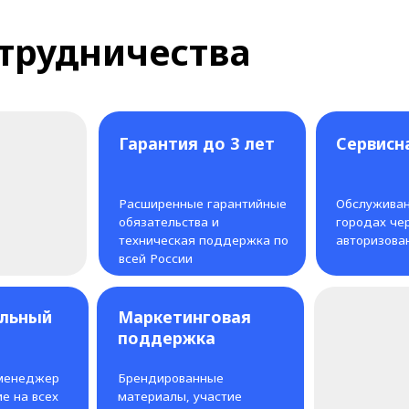
Гарантия до 3 лет
Сервисная сеть
Расширенные гарантийные
Обслуживание в 20+
обязательства и
городах через
техническая поддержка по
авторизованные центры
всей России
й
Маркетинговая
поддержка
ер
Брендированные
ех
материалы, участие
в мероприятиях