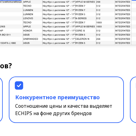
Конкурентное преимущество
Свободная
Соотношение цены и качества выделяет
В корпорати
ECHIPS на фоне других брендов
ноутбуки пре
рознице
Розничный усп
я оценка
Готовый B2B-с
Наши ноутбуки уже завоевали до
на Ozon и Wildberries. Теперь мы