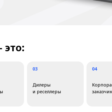
о:
03
04
Дилеры
Корпоративные
и реселлеры
заказчики
удничества