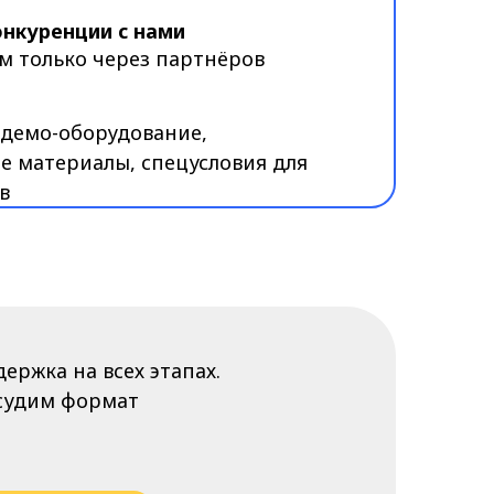
ех этапах.
ат
е
 материалы
резентации
материалы