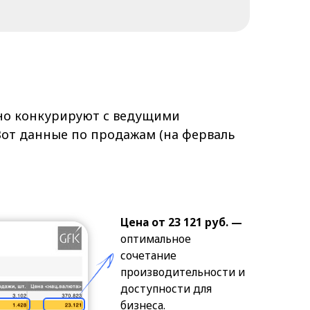
руют с ведущими
по продажам (на ферваль
Цена от 23 121 руб. —
оптимальное
сочетание
производительности и
доступности для
бизнеса.
1 428 проданных
устройств —
это в 2
раза больше, чем у
некоторых
конкурентов в
аналогичном ценовом
сегменте.