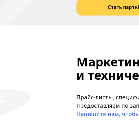
о
+7
Нажимая на кнопку, я даю
согласие н
Подробнее об обработке данных в
По
Отправ