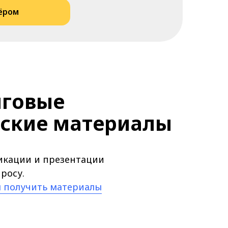
а обработку персональных данных
.
литике
ить