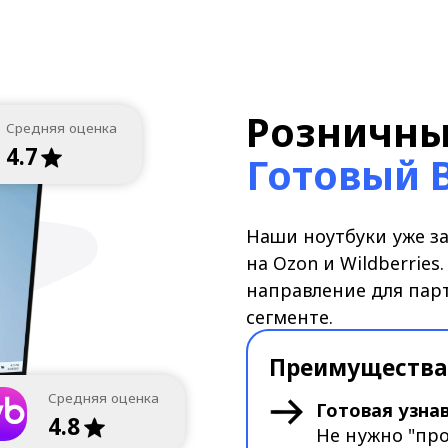
направление для партнёров в к
сегменте.
Преимущества для вас:
Средняя оценка
Готовая узнаваемость
4.8
Не нужно "продвигать" н
Отсутствие конкуренции 
В B2B работаем только ч
Поддержка
Предоставим: демо-обору
маркетинговые материалы
первых заказов