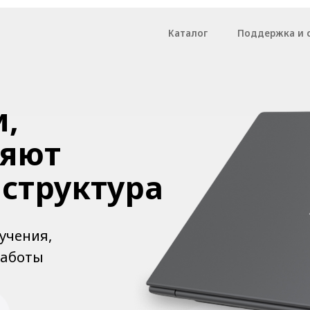
Каталог
Поддержка и сервис
Опто
ют
руктура
я,
ы