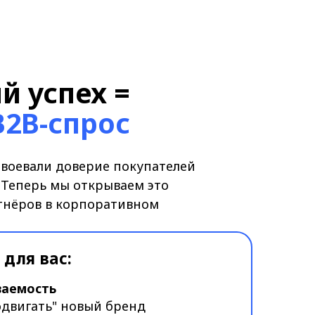
орпоративном
овый бренд
с нами
ерез партнёров
дование,
, спецусловия для