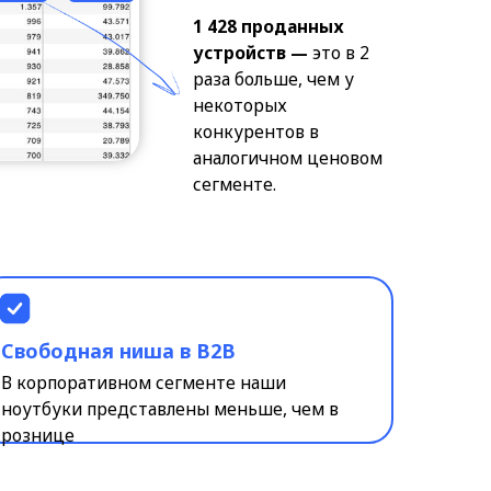
 ниша в B2B
вном сегменте наши
дставлены меньше, чем в
ех =
прос
верие покупателей
 открываем это